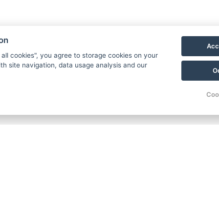
ion
рованный подарочный ваучер
, пожалуйста, о
Acc
 all cookies", you agree to storage cookies on your
а отдых в соответствии с вашими пожеланиями
th site navigation, data usage analysis and our
O
Запрос
Coo