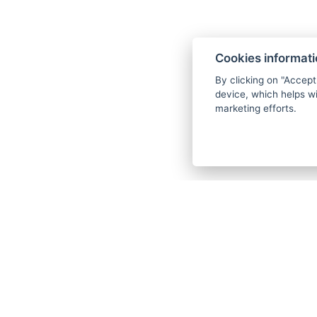
Cookies informat
* Если вы хотите создать
персонализи
By clicking on "Accept
составим ваучер н
device, which helps wi
marketing efforts.
Kontakte
Windsor SPA Hotel
reservation@windsorspahotel.cz
+420 353 242 500