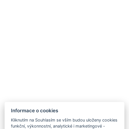
Facebook
Instagram
Všeobecné obchodní podmínky
GDPR
Fakturační údaje
Windsor Spa Hotel s.r.o.
Informace o cookies
Mlýnské nábřeží 507/5, 36001 Karlovy Vary
Kliknutím na Souhlasím se vším budou uloženy cookies
IČ: 01976486
funkční, výkonnostní, analytické i marketingové -