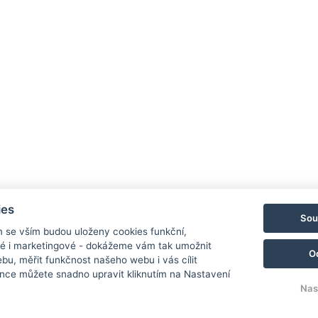
Rezervovat online
Zaslat poptávku
ies
Sou
m se vším budou uloženy cookies funkční,
ké i marketingové - dokážeme vám tak umožnit
O
bu, měřit funkčnost našeho webu i vás cílit
nce můžete snadno upravit kliknutím na Nastavení
Nas